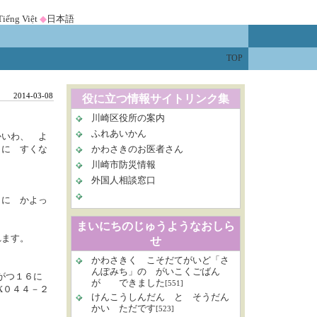
Tiếng Việt
◆
日本語
TOP
2014-03-08
役に立つ情報サイトリンク集
川崎区役所の案内
ふれあいかん
かいわ、 よ
ょに すくな
かわさきのお医者さん
川崎市防災情報
外国人相談窓口
うに かよっ
まいにちのじゅうようなおしら
れます。
せ
かわさきく こそだてがいど「さ
んぽみち」の がいこくごばん
がつ１６に
が できました
[551]
X０４４－２
けんこうしんだん と そうだん
かい ただです
[523]