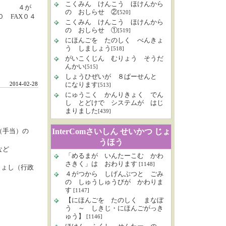
こくみん けんこう ほけんから
３０ ４が
の おしらせ ②
[520]
 FAX０４
こくみん けんこう ほけんから
の おしらせ ①
[519]
にほんごを たのしく べんきょ
う しましょう
[518]
がいこくじん むりょう そうだ
んかい
[515]
しょうひぜいが ８ぱーせんと
2014-02-28
になります
[513]
にゅうこく かんりきょく でん
し とどけで システムが はじ
まりました
[439]
て（手当）の
InterComさいしん せいかつ じょ
うほう
など
「めるまが いんたーこむ かわ
さきく」は おわります
[1148]
しょし（行政
４がつから しげんぶつと ごみ
の しゅうしゅうびが かわりま
す
[1147]
【にほんごを たのしく まなぼ
う ～ しきじ・にほんごがっき
ゅう】
[1146]