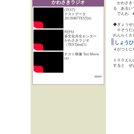
かわさきラジオ
かわさきく
る あるい
(TEST)
でんわ ☎04
テストデータ
20130407TEST
[6]
◆ぎょうせ
※そうだん
PEPSI
れんらくさ
多文化共生センター
かわさきラジオ
しょうひ
（TEST)test
[5]
４がつ１に
テスト映像 Test Movie
[4]
１００えん
すると 
more