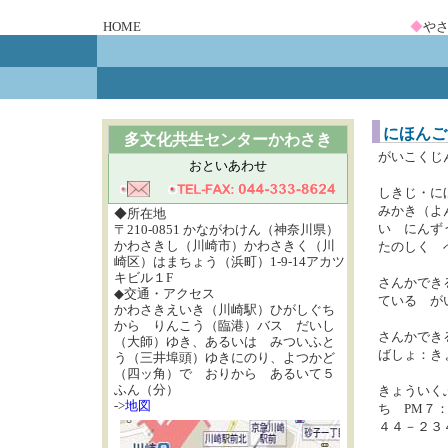
HOME
◆
や
にほんご
多文化共生センターかわさき
がいこくじ
おといあわせ
しきじ・に
みかき（よ
◆所在地
い にんず
〒210-0851 かながわけん（神奈川県）
かわさきし（川崎市）かわさきく（川
たのしく 
崎区）はまちょう（浜町）1-9-14アカツ
キビル１F
さんかでき
◆交通・アクセス
ている が
かわさきえいき（川崎駅）ひがしぐち
から りんこう（臨港）バス だいし
さんかでき
（大師）ゆき、あるいは みついふと
ばしょ：き
う（三井埠頭）ゆきにのり、よつかど
（四ッ角）で おりから あるいて５
ふん（分）
きょういく
->
地図
ち PM７
４４－２３