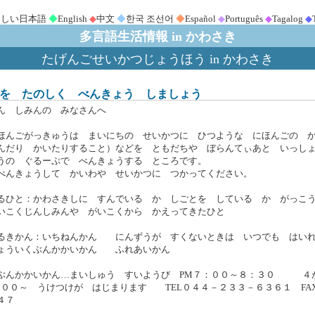
さしい日本語
◆
English
◆
中文
◆
한국 조선어
◆
Español
◆
Português
◆
Tagalog
◆
多言語生活情報 in かわさき
たげんごせいかつじょうほう in かわさき
を たのしく べんきょう しましょう
ん しみんの みなさんへ
ほんごがっきゅうは まいにちの せいかつに ひつような にほんごの 
んだり かいたりすること）などを ともだちや ぼらんてぃあと いっし
うの ぐるーぷで べんきょうする ところです。
べんきょうして かいわや せいかつに つかってください。
るひと：かわさきしに すんでいる か しごとを している か がっこ
いこくじんしみんや がいこくから かえってきたひと
るきかん：いちねんかん にんずうが すくないときは いつでも はい
ょういくぶんかかいかん ふれあいかん
ぶんかかいかん…まいしゅう すいようび PM７：００～８：３０ ４
：００～ うけつけが はじまります TEL０４４－２３３－６３６１ FA
４７