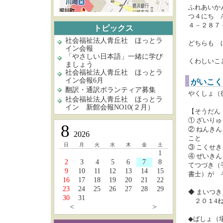
ふれあいか
つ４にち 
４－２８７
トピックス
社会福祉法人青丘社 ほっとラ
どちらも 
イン会報
「やさしい日本語」一緒に学び
くわしいこ
ましょう
社会福祉法人青丘社 ほっとラ
イン会報6月
がいこく
翻訳・通訳ボランティア募集
やくしょ（
社会福祉法人青丘社 ほっとラ
イン 新館会報NO10(２月）
【そうだん
① ざいりゅ
8
② ねんき
2026
こと
日
月
火
水
木
金
土
③ こくせ
1
④ ぜいき
2
3
4
5
6
7
8
てつづき（
9
10
11
12
13
14
15
書士）が 
16
17
18
19
20
21
22
23
24
25
26
27
28
29
◆ まいつ
30
31
２０１4ね
<
>
◆ばしょ（