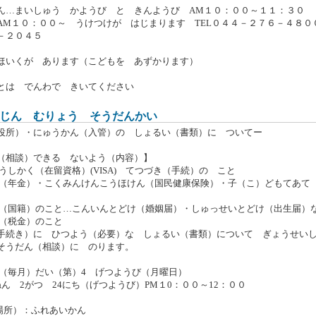
ん…まいしゅう かようび と きんようび AM１０：００～１１：
AM１０：００～ うけつけが はじまります TEL０４４－２７６－４８００
－２０４５
ほいくが あります（こどもを あずかります）
とは でんわで きいてください
じん むりょう そうだんかい
役所）・にゅうかん（入管）の しょるい（書類）に ついてー
（相談）できる ないよう（内容）】
うしかく（在留資格）(VISA) てつづき（手続）の こと
ん（年金）・こくみんけんこうほけん（国民健康保険）・子（こ）どもてあ
き（国籍）のこと…こんいんとどけ（婚姻届）・しゅっせいとどけ（出生届）
ん（税金）のこと
手続き）に ひつよう（必要）な しょるい（書類）について ぎょうせい
そうだん（相談）に のります。
き（毎月）だい（第）4 げつようび（月曜日）
ん 2がつ 24にち（げつようび）PM１0：００～12：００
場所）：ふれあいかん