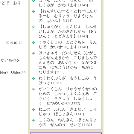
ほけん ふくし せんたー の
かどで おり
しくみが かわります
[1145]
【おんすいぷーる・とれーにんぐ
るーむ むりょう りようけん
の はいふ】
[1144]
【しゅうがく えんじょ しんせ
いしょが かわさきしから ゆう
びんで とどきます】
[1143]
くやくしょの まどぐちを りん
2014-02-09
じで かいせつします
[1141]
けいきゅう だいしせん（ひがし
もんぜんえきから こじましんで
 かいものを
んえきの あいだ）が ３がつ３
にち にちようびから ちかに
なります
lder>
Oldest>>
[1135]
わくわくぷらざ もうしこみ う
けつけ
[1133]
がいこくじん りゅうがくせいの
ための しゅうしょくふぇあ ご
うどう きぎょう しゅうしょ
く せつめいかい
[1132]
ねこの ふにん きょせい しゅ
じゅつ ほじょきん
[1131]
こくみん ねんきん ほけんりょ
うの ぜんのう せいど
[1130]