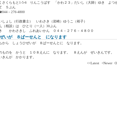
さくらもと1-5-6 りんこうばす 「かわ２３」だいし（大師）ゆき よつ
て ５ぷん
4－276-4800
いしょし（行政書士） いわさき（岩崎）ゆうこ（裕子）
（相談）は ひとり（一人）30ぷん
き かわさきし ふれあいかん ０４４－２７６－４８００
ぜいが ８ぱーせんと になります
ちから しょうひぜいが ８ぱーせんとに なります。
のものを かうと １０８えんに なります。 ８えんが ぜいきんです。
ぜいきんが かかります。
<<Latest
<Newer
O