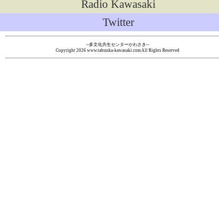
Radio Kawasaki
Twitter
--多文化共生センターかわさき--
Copyright
2026 www.tabunka-kawasaki.com All Rights Reserved