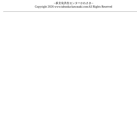
--多文化共生センターかわさき--
Copyright
2026 www.tabunka-kawasaki.com All Rights Reserved