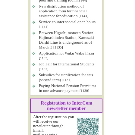
pool and training room
[1144]
New distribution method of
application form for financial
assistance for education
[1143]
Service counter special open hours
[1141]
Between Higashi-monzen Station-
Kojimashinden Station, Kawasaki
Daishi Line is underground as of
March 3
[1135]
Application for Waku Waku Plaza
[1133]
Job Fair for International Students
[1132]
Subsidies for sterilization for cats
(second term)
[1131]
Paying National Pension Premiums
in one advance payment
[1130]
Registration to InterCom
newsletter member
After the registration you
will receive our
newsletter through
Email.
mail-magazine