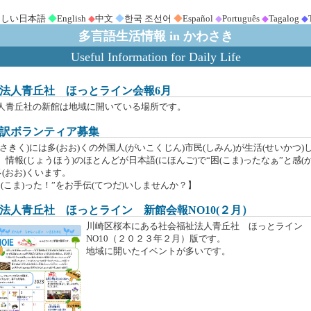
さしい日本語
◆
English
◆
中文
◆
한국 조선어
◆
Español
◆
Português
◆
Tagalog
◆
多言語生活情報 in かわさき
Useful Information for Daily Life
法人青丘社 ほっとライン会報6月
人青丘社の新館は地域に開いている場所です。
訳ボランティア募集
さきく)には多(おお)くの外国人(がいこくじん)市民(しみん)が生活(せいかつ
情報(じょうほう)のほとんどが日本語(にほんご)で“困(こま)ったなぁ”と感(
多(おお)くいます。
(こま)った！”をお手伝(てつだ)いしませんか？】
法人青丘社 ほっとライン 新館会報NO10(２月）
川崎区桜本にある社会福祉法人青丘社 ほっとライン
NO10（２０２３年２月）版です。
地域に開いたイベントが多いです。