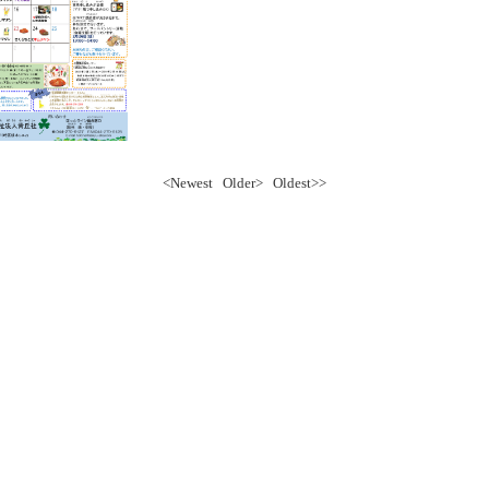
<Newest
Older>
Oldest>>