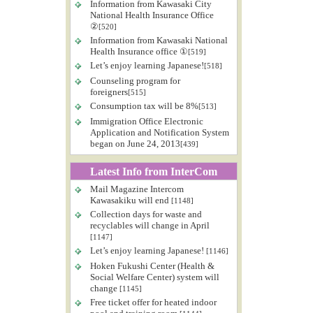
Information from Kawasaki City
National Health Insurance Office
②
[520]
Information from Kawasaki National
Health Insurance office ①
[519]
Let’s enjoy learning Japanese!
[518]
Counseling program for
foreigners
[515]
Consumption tax will be 8%
[513]
Immigration Office Electronic
Application and Notification System
began on June 24, 2013
[439]
Latest Info from InterCom
Mail Magazine Intercom
Kawasakiku will end
[1148]
Collection days for waste and
recyclables will change in April
[1147]
Let’s enjoy learning Japanese!
[1146]
Hoken Fukushi Center (Health &
Social Welfare Center) system will
change
[1145]
Free ticket offer for heated indoor