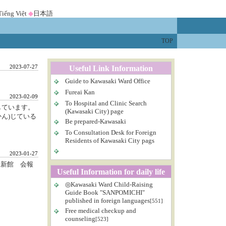
Tiếng Việt
◆
日本語
TOP
2023-07-27
Useful Link Information
Guide to Kawasaki Ward Office
Fureai Kan
2023-02-09
To Hospital and Clinic Search
)しています。
(Kawasaki City) page
かん)じている
Be prepared-Kawasaki
To Consultation Desk for Foreign
Residents of Kawasaki City pags
2023-01-27
 新館 会報
Useful Information for daily life
◎Kawasaki Ward Child-Raising
Guide Book "SANPOMICHI"
published in foreign languages
[551]
Free medical checkup and
counseling
[523]