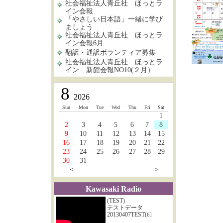
社会福祉法人青丘社 ほっとラ
イン会報
「やさしい日本語」一緒に学び
ましょう
社会福祉法人青丘社 ほっとラ
イン会報6月
翻訳・通訳ボランティア募集
社会福祉法人青丘社 ほっとラ
イン 新館会報NO10(２月）
8
2026
Sun
Mon
Tue
Wed
Thu
Fri
Sat
1
2
3
4
5
6
7
8
9
10
11
12
13
14
15
16
17
18
19
20
21
22
23
24
25
26
27
28
29
30
31
<
>
Kawasaki Radio
(TEST)
テストデータ
20130407TEST
[6]