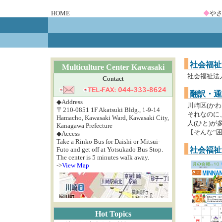
HOME
◆
や
社会福祉
Multiculture Center Kawasaki
社会福祉法
Contact
翻訳・通
◆Address
川崎区(かわ
〒210-0851 1F Akatsuki Bldg., 1-9-14
それなのに、
Hamacho, Kawasaki Ward, Kawasaki City,
人(ひと)が
Kanagawa Prefecture
【そんな“困
◆Access
Take a Rinko Bus for Daishi or Mitsui-
Futo and get off at Yotsukado Bus Stop.
社会福祉
The center is 5 minutes walk away.
->
View Map
Hot Topics