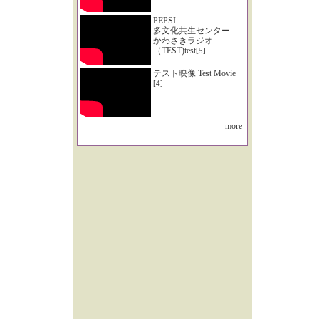
PEPSI
多文化共生センター
かわさきラジオ
（TEST)test
[5]
テスト映像 Test Movie
[4]
more