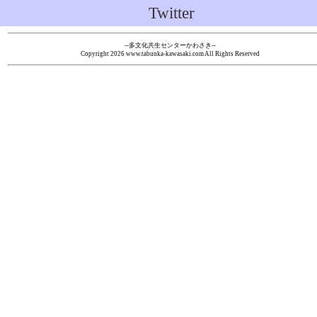
Twitter
--多文化共生センターかわさき--
Copyright
2026 www.tabunka-kawasaki.com All Rights Reserved